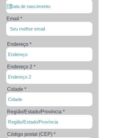
e
q
u
i
Email
r
e
d
Endereço
Endereço 2
Cidade
Região/Estado/Província
Código postal (CEP)