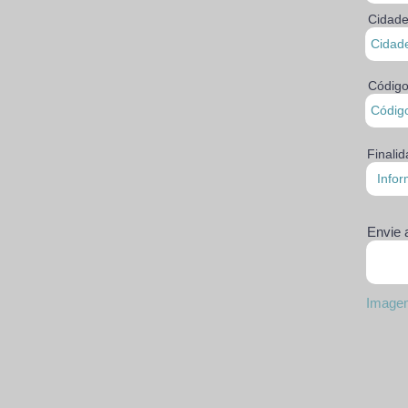
Cidad
Código
Finali
Envie
Image