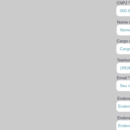
CNPJ
Nome d
Cargo 
Telefo
Email
Ender
Endere